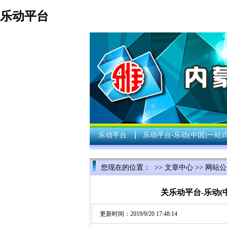
乐动平台
乐动平台
乐动平台-乐动(中国)一站
您现在的位置： >>
文章中心
>>
网站公
关乐动平台-乐动(
更新时间：2019/9/20 17:48:14