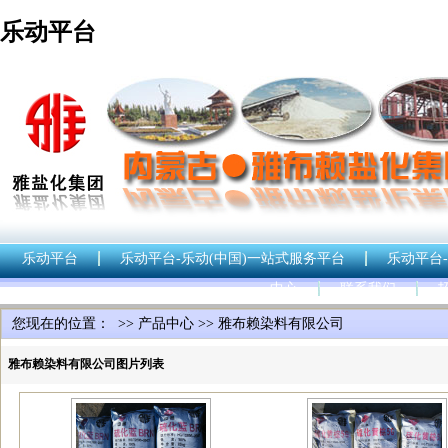
乐动平台
乐动平台
乐动平台-乐动(中国)一站式服务平台
乐动平台
中心
联系我们
您现在的位置： >>
产品中心
>>
雅布赖染料有限公司
雅布赖染料有限公司图片列表