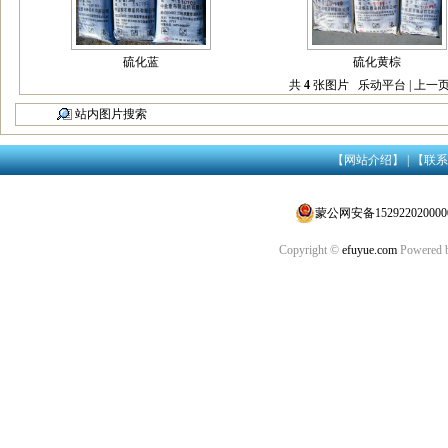
硫化蓝
硫化黄棕
共
4
张图片 乐动平台 | 上一页
站内图片搜索
【网站介绍】
|
【联系
蒙公网安备152922020000
Copyright ©
efuyue.com
Powered 